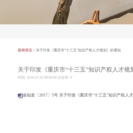
新闻资讯 >
关于印发《重庆市“十三五”知识产权人才规划》的通知
关于印发《重庆市“十三五”知识产权人才规
时间: 2016-07-02 00:00:00 点击率:
0
渝知发〔2017〕5号 关于印发《重庆市“十三五”知识产权人才