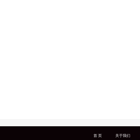
首 页
关于我们