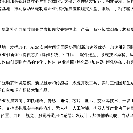
微电园加强视频处理芯片和陀螺仪等关键元器件研发制造，构建显示、传
范基地，推动移动终端制造企业积极拓展虚拟现实头盔、眼镜、手柄等输
，集聚社会力量共同开展虚拟现实关键技术、产品、商业模式创新，构建
地，发挥PNP、ARM安创空间等国际协同创新加速器优势，加速引进
创业创新企业提供芯片+操作系统、3D打印、配件选型、系统技术架构、
速由创意到产品的转化，构建“创业苗圃+孵化器+加速器”孵化链条，打
加强动态环境建模、新型显示和传感器、系统开发工具、实时三维图形生
的自主知识产权技术和产品。
产业发展方向，加快建模、传感、通信、芯片、显示、交互等技术、开发
术。支持虚拟现实与智能汽车、无人机、人工智能、机器人等产业协同创
究，位置、力矩、视觉、触觉等通用传感器研发设计，加快辅助驾驶、自动