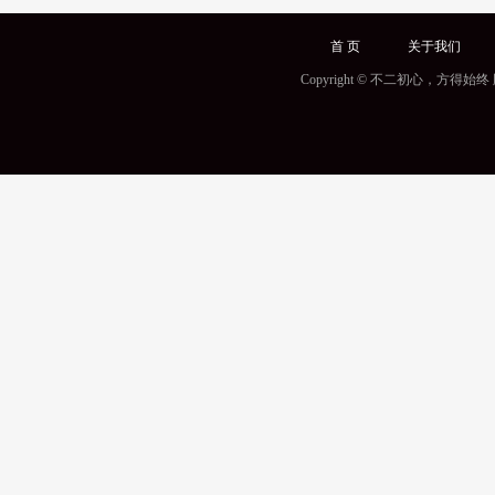
首 页
关于我们
Copyright © 不二初心，方得始