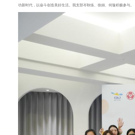
功新时代，以奋斗创造美好生活。我支部岑秋练、徐娟、何璇积极参与。