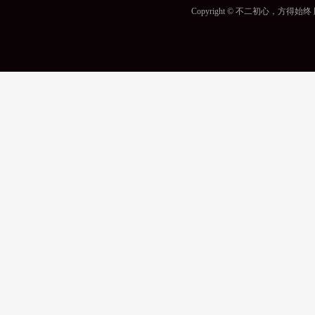
Copyright © 不二初心，方得始