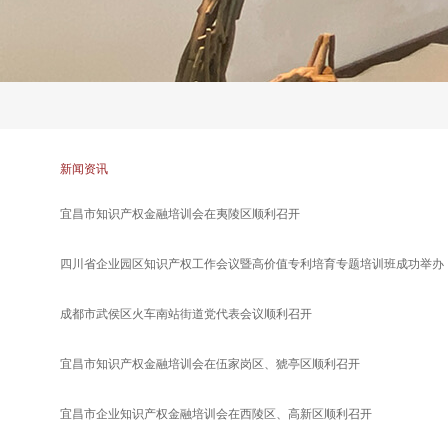
新闻资讯
宜昌市知识产权金融培训会在夷陵区顺利召开
四川省企业园区知识产权工作会议暨高价值专利培育专题培训班成功举办
成都市武侯区火车南站街道党代表会议顺利召开
宜昌市知识产权金融培训会在伍家岗区、猇亭区顺利召开
宜昌市企业知识产权金融培训会在西陵区、高新区顺利召开