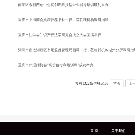
南湖区余新两创中心初创期科技型企业辅导培训顺利举办
重庆市上海商会姚庆伟秘书长一行，莅临我机构调研指导
重庆市法学会知识产权法学研究会成立大会圆满举行
湖州市南太湖新区市场监督管理局领导一行，莅临我机构湖州分所调研指导并
重庆市代理师协会“高价值专利培训班”成功举办
共有1322条信息
5/133
首页
上
首 页
关于我们